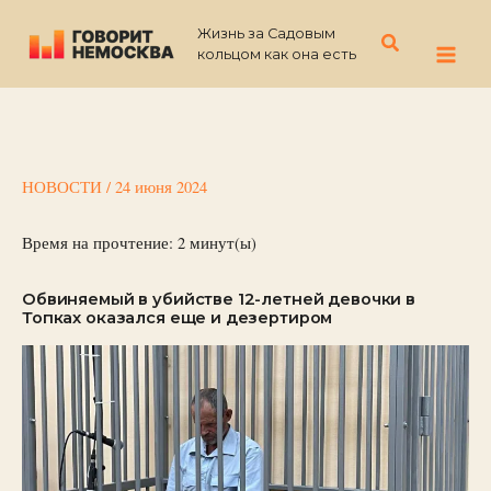
Перейти
Жизнь за Садовым
к
Поиск
кольцом как она есть
содержимому
НОВОСТИ
/
24 июня 2024
Время на прочтение:
2
минут(ы)
Обвиняемый в убийстве 12-летней девочки в
Топках оказался еще и дезертиром