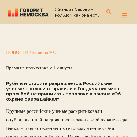
Перейти
Жизнь за Садовым
к
Поиск
кольцом как она есть
содержимому
НОВОСТИ
/
25 июня 2024
Время на прочтение:
< 1
минуты
Рубить и строить разрешается. Российские
учёные-экологи отправили в Госдуму письмо с
просьбой не принимать поправки к закону «Об
охране озера Байкал»
Крупные российские ученые раскритиковали
опубликованный на днях проект закона «Об охране озера
Байкал», подготовленный ко второму чтению. Они
направили спикеру Госдумы Вячеславу Володину
письмо