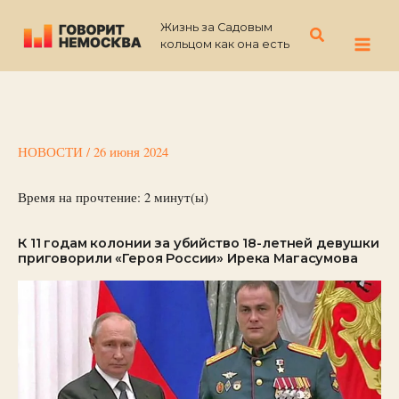
Перейти
Жизнь за Садовым
к
Поиск
кольцом как она есть
содержимому
НОВОСТИ
/
26 июня 2024
Время на прочтение:
2
минут(ы)
К 11 годам колонии за убийство 18-летней девушки
приговорили «Героя России» Ирека Магасумова