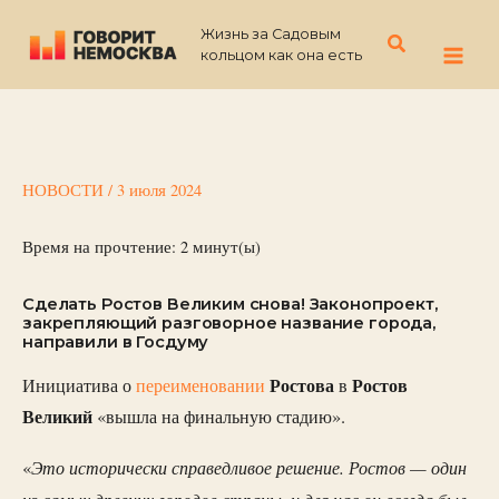
Перейти
Жизнь за Садовым
к
Поиск
кольцом как она есть
содержимому
НОВОСТИ
/
3 июля 2024
Время на прочтение:
2
минут(ы)
Сделать Ростов Великим снова! Законопроект,
закрепляющий разговорное название города,
направили в Госдуму
Ростова
Ростов
Инициатива о
переименовании
в
Великий
«вышла на финальную стадию».
Это исторически справедливое решение. Ростов — один
«
из самых древних городов страны, и для нас он всегда был