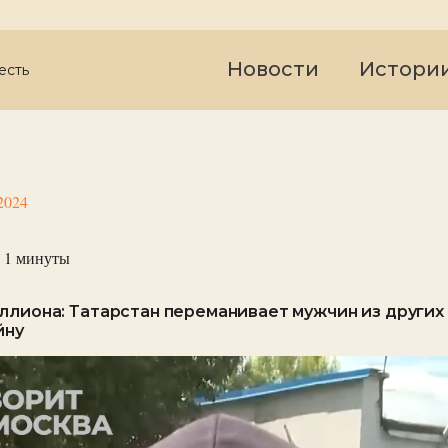
Новости
Истори
есть
2024
 1
минуты
ллиона: Татарстан переманивает мужчин из других
йну