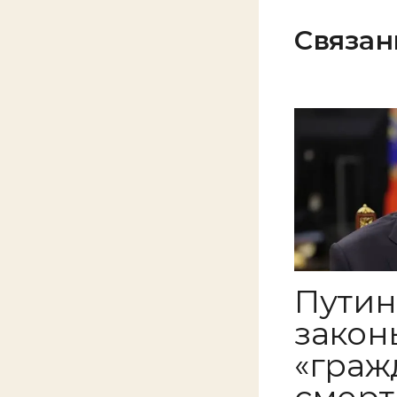
Связан
Путин
закон
«граж
смерт