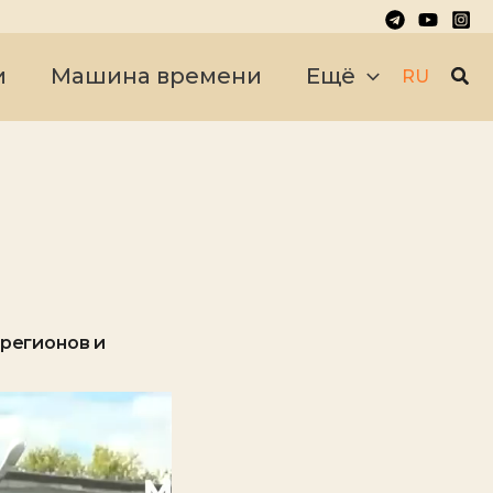
Пои
и
Машина времени
Ещё
RU
 регионов и