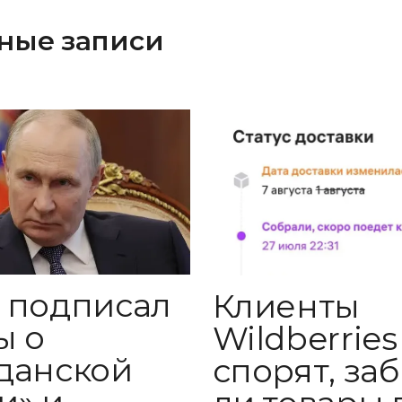
ные записи
 подписал
Клиенты
ы о
Wildberries
данской
спорят, за
и» и