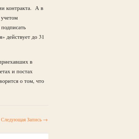
ии контракта. А в
 учетом
и подписать
я» действует до 31
 приехавших в
етах и постах
ворится о том, что
Следующая Запись
→