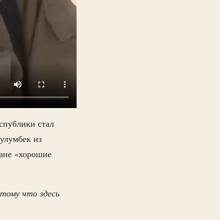
спублики стал
улумбек из
тане «хорошие
отому что здесь