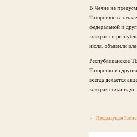
В Чечне не предусм
Татарстане в начале
федеральной и дру
контракт в республ
июля, объявили вл
Республиканское ТВ
Татарстан из други
всегда делается ак
контрактники идут н
←
Предыдущая Запис