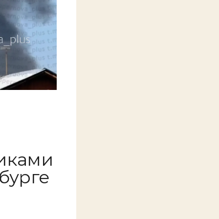
иками
бурге