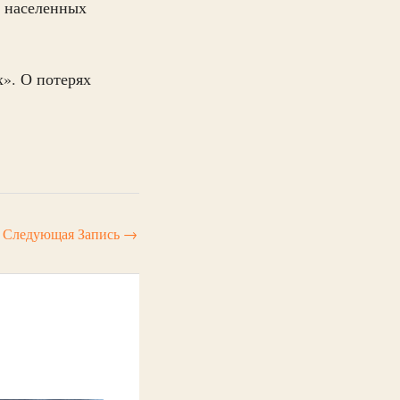
и населенных
х». О потерях
Следующая Запись
→