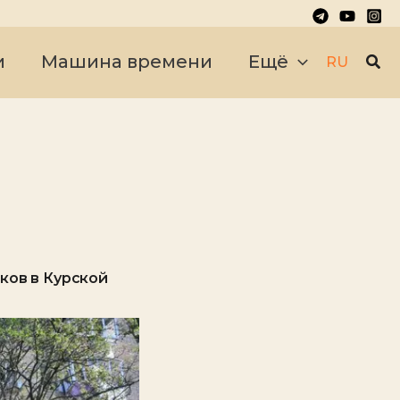
Пои
и
Машина времени
Ещё
RU
ков в Курской