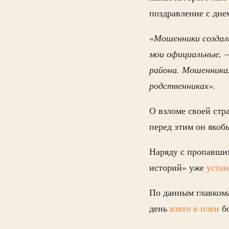
поздравление с дне
«
Мошенники создал
мои официальные,
района. Мошенника
родственниках».
О взломе своей ст
перед этим он якоб
Наряду с пропавши
историй» уже
уста
По данным главком
день
взято в плен
бо