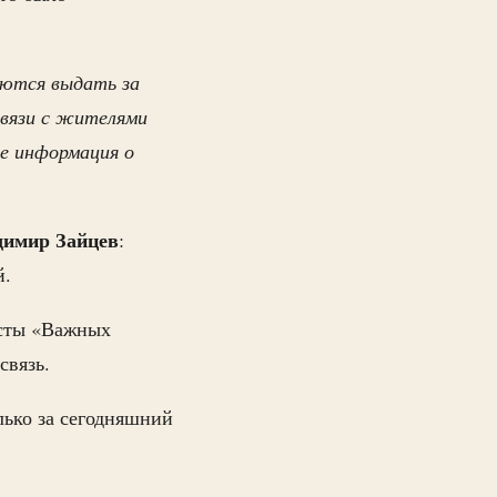
аются выдать за
связи с жителями
е информация о
димир Зайцев
:
й.
исты «Важных
связь.
олько за сегодняшний