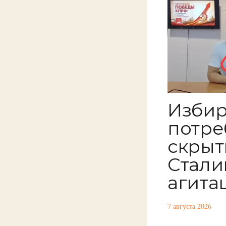
Изби
потре
скрыт
Стали
агита
7 августа 2026