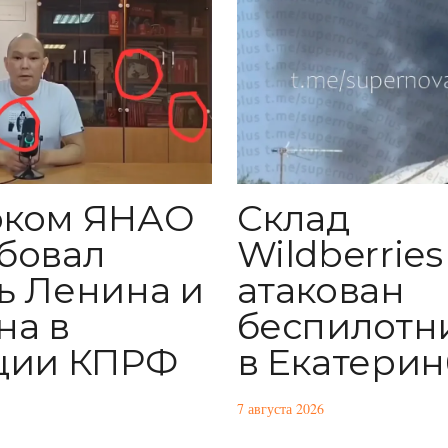
рком ЯНАО
Склад
бовал
Wildberries
ь Ленина и
атакован
на в
беспилотн
ции КПРФ
в Екатерин
7 августа 2026