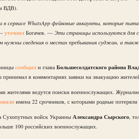
м ВДВ).
и в сервисе WhatsApp фейковые аккаунты, которые пыт
—
уточнил
Богачев. —
Эти страницы используются для 
м нужны сведения о местах пребывания суджан, а такж
Большесолдатского района Вла
раницы
сообщил
и глава
ы принимал в комментариях заявки на эвакуацию жителе
ми жителями ведутся поиски военнослужащих. Журнал
новили
имена 22 срочников, с которыми родные потеряли 
Александра Сырского
а Сухопутных войск Украины
, т
льше 100 российских военнослужащих.