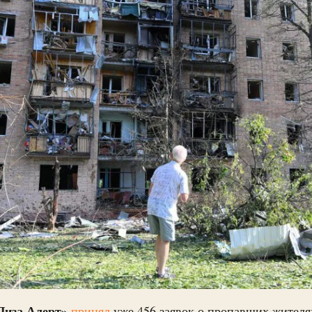
Лиза Алерт»
принял
уже 456 заявок о пропавших жител