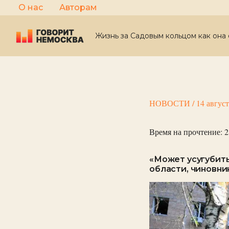
Перейти
О нас
Авторам
к
содержимому
Жизнь за Садовым кольцом как она 
НОВОСТИ
/
14 авгус
Время на прочтение:
2
«Может усугубить
области, чиновни