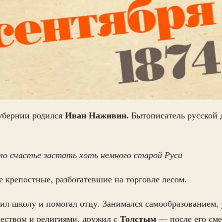
Иван Наживин.
убернии родился
Бытописатель русской 
ло счастье застать хоть немного старой Руси
крепостные, разбогатевшие на торговле лесом.
сил школу и помогал отцу. Занимался самообразованием, 
Толстым
еством и религиями, дружил с
— после его сме