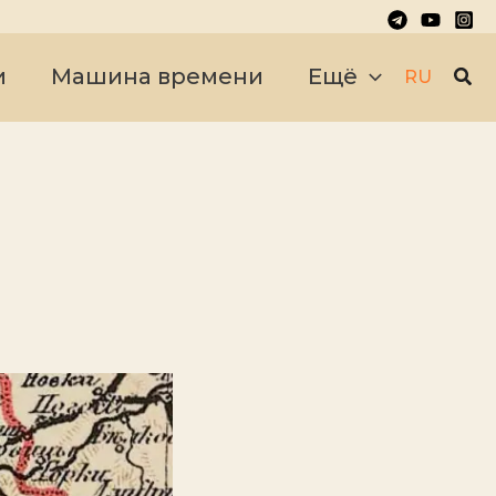
Пои
и
Машина времени
Ещё
RU