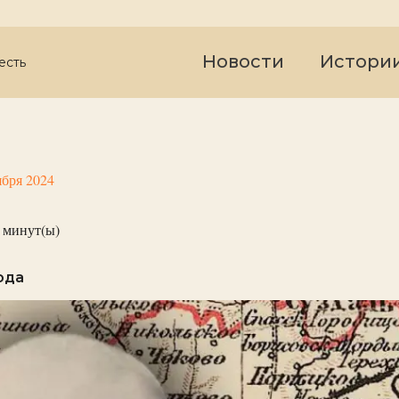
Новости
Истори
есть
ября 2024
минут(ы)
ода