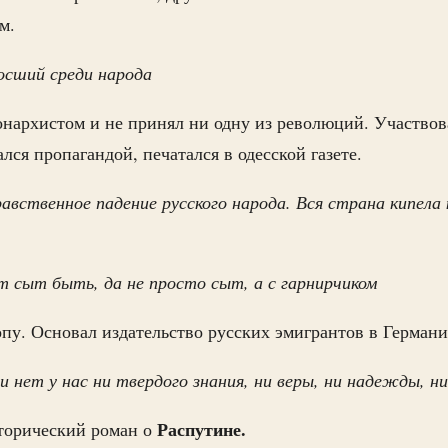
м.
осший среди народа
нархистом и не принял ни одну из революций. Участвов
ся пропагандой, печатался в одесской газете.
равственное падение русского народа. Вся страна кипела 
т сыт быть, да не просто сыт, а с гарнирчиком
опу. Основал издательство русских эмигрантов в Герман
и нет у нас ни твердого знания, ни веры, ни надежды, н
Распутине.
торический роман о