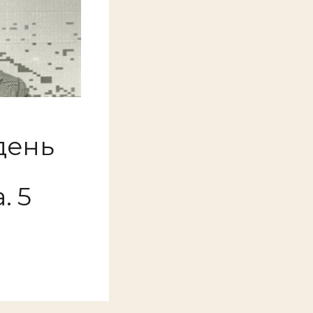
день
. 5