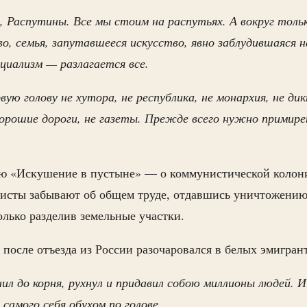
, Распутины. Все мы стоим на распутьях. А вокруг толь
во, семья, запутавшееся искусство, явно заблудившаяся н
циализм — разлагается все.
ую голову не хутора, не республика, не монархия, не д
орошие дороги, не газеты. Прежде всего нужно примире
ю «Искушение в пустыне» — о коммунистической колон
нисты забывают об общем труде, отдавшись уничтожению 
олько разделив земельные участки.
 после отъезда из России разочаровался в белых эмигран
ил до корня, рухнул и придавил собою миллионы людей. 
 самого себя обухом по голове