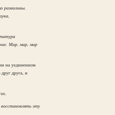
ко развалины.
аука,
иктатура
ние. Мир, мир, мир
ии на уединенном
друг друга, и
тах.
И восстановлять эту