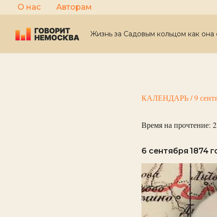
Перейти
О нас
Авторам
к
содержимому
Жизнь за Садовым кольцом как она 
КАЛЕНДАРЬ
/
9 сент
Время на прочтение:
2
6 сентября 1874 г