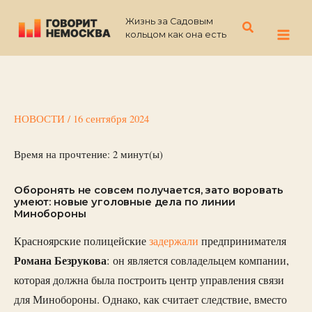
Перейти
Жизнь за Садовым
к
Поиск
кольцом как она есть
содержимому
НОВОСТИ
/
16 сентября 2024
Время на прочтение:
2
минут(ы)
Оборонять не совсем получается, зато воровать
умеют: новые уголовные дела по линии
Минобороны
Красноярские полицейские
задержали
предпринимателя
Романа Безрукова
: он является совладельцем компании,
которая должна была построить центр управления связи
для Минобороны. Однако, как считает следствие, вместо