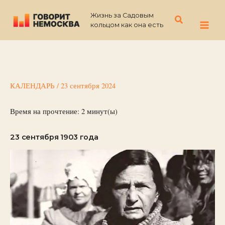
Перейти
Жизнь за Садовым
к
Поиск
кольцом как она есть
содержимому
КАЛЕНДАРЬ
/
23 сентября 2024
Время на прочтение:
2
минут(ы)
23 сентября 1903 года