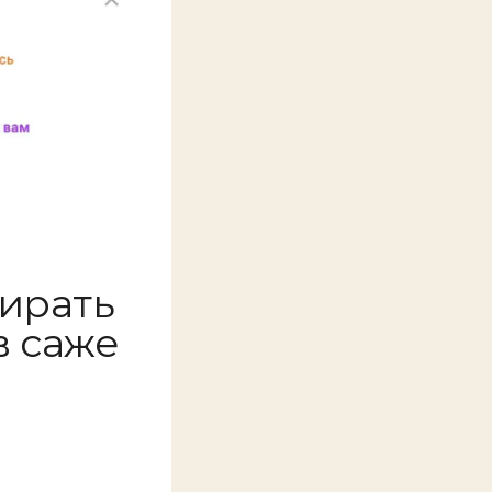
бирать
в саже