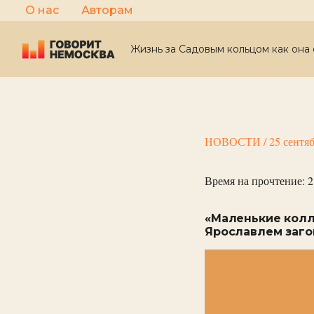
Перейти
О нас
Авторам
к
содержимому
Жизнь за Садовым кольцом как она 
НОВОСТИ
/
25 сентя
Время на прочтение:
2
«Маленькие колл
Ярославлем заго