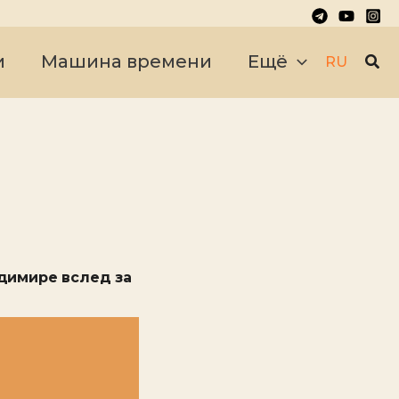
Пои
и
Машина времени
Ещё
RU
димире вслед за