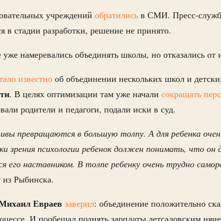
зовательных учреждений
обратились
в СМИ. Пресс-служб
ся в стадии разработки, решение не принято.
 уже намеревались объединять школы, но отказались от 
тало известно
об объединении нескольких школ и детски
сти
. В целях оптимизации там уже начали
сокращать перс
вали родители и педагоги, подали иски в суд.
тивы превращаются в большую толпу. А для ребенка оче
ки зрения психологии ребенок должен понимать, что он д
ся его наставником. В толпе ребенку очень трудно самор
 из Рыбинска.
Михаил Евраев
заверил
: объединение положительно ска
оцессе. И пообещал поднять зарплаты детсадовским няне