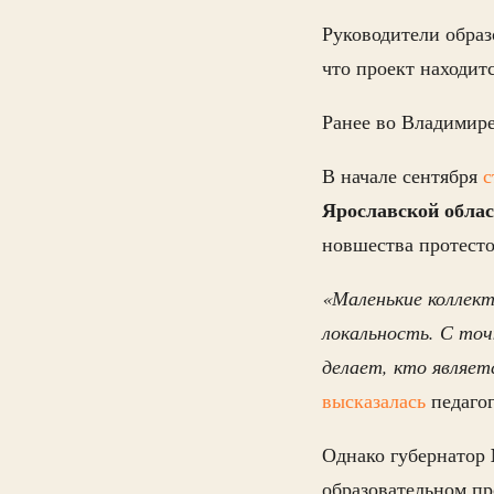
Руководители обра
что проект находит
Ранее во Владимире
В начале сентября
с
Ярославской обла
новшества протесто
«Маленькие коллек
локальность. С точ
делает, кто являет
высказалась
педагог
Однако губернатор
образовательном пр