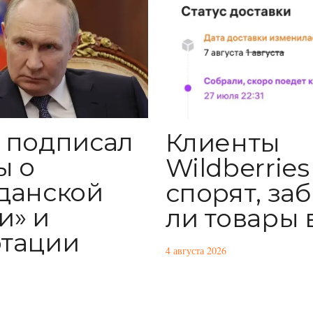
 подписал
Клиенты
ы о
Wildberries
данской
спорят, за
и» и
ли товары 
тации
4 августа 2026