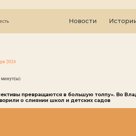
Новости
Истори
есть
бря 2024
минут(ы)
ективы превращаются в большую толпу». Во Вла
ворили о слиянии школ и детских садов