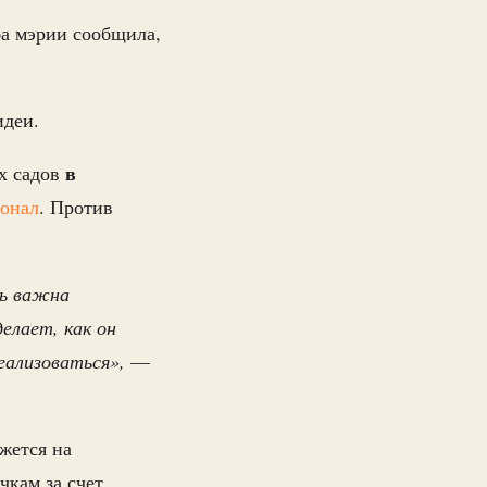
а мэрии сообщила,
идеи.
в
х садов
онал
. Против
нь важна
елает, как он
еализоваться»,
—
жется на
чкам за счет