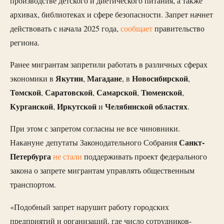
производстве детского и диетического питания, а также
архивах, библиотеках и сфере безопасности. Запрет начнет
действовать с начала 2025 года,
сообщает
правительство
региона.
Ранее мигрантам запретили работать в различных сферах
Якутии
Магадане
Новосибирской
экономики в
,
, в
,
Томской
Саратовской
Самарской
Тюменской
,
,
,
,
Курганской
Иркутской
Челябинской
областях
,
и
.
При этом с запретом согласны не все чиновники.
Санкт-
Накануне депутаты Законодательного Собрания
Петербурга
не стали
поддерживать проект федерального
закона о запрете мигрантам управлять общественным
транспортом.
«Подобный запрет нарушит работу городских
предприятий и организаций, где число сотрудников-