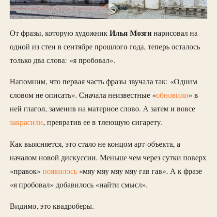
Илья Мозги
От фразы, которую художник
нарисовал на
одной из стен в сентябре прошлого года, теперь осталось
только два слова: «я пробовал».
Напомним, что первая часть фразы звучала так: «Одним
словом не описать». Сначала неизвестные «
обновили
» в
ней глагол, заменив на матерное слово. А затем и вовсе
закрасили
, превратив ее в тлеющую сигарету.
Как выясняется, это стало не концом арт-объекта, а
началом новой дискуссии. Меньше чем через сутки поверх
«правок»
появилось
«мяу мяу мяу мяу гав гав». А к фразе
«я пробовал» добавилось «найти смысл».
Видимо, это квадроберы.