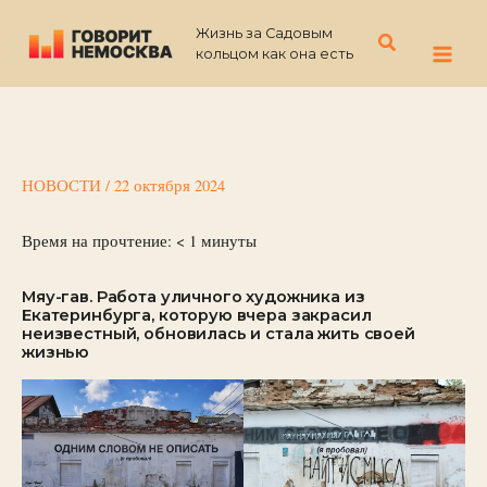
Перейти
Жизнь за Садовым
к
Поиск
кольцом как она есть
содержимому
НОВОСТИ
/
22 октября 2024
Время на прочтение:
< 1
минуты
Мяу-гав. Работа уличного художника из
Екатеринбурга, которую вчера закрасил
неизвестный, обновилась и стала жить своей
жизнью