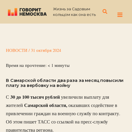
Перейти
Жизнь за Садовым
к
Поиск
кольцом как она есть
содержимому
НОВОСТИ
/
31 октября 2024
Время на прочтение:
< 1
минуты
В Самарской области два раза за месяц повысили
плату за вербовку на войну
30 до 100 тысяч рублей
С
увеличили выплату для
Самарской области,
жителей
оказавших содействие в
привлечении граждан на военную службу по контракту.
Об этом пишет ТАСС со ссылкой на пресс-службу
правительства региона.