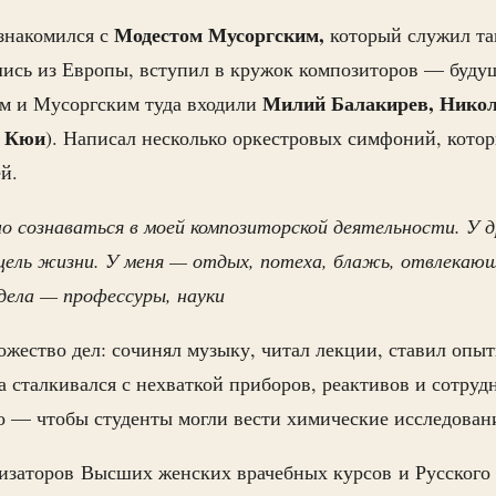
Модестом Мусоргским,
знакомился с
который служил т
ись из Европы, вступил в кружок композиторов — буд
Милий Балакирев, Никол
им и Мусоргским туда входили
 Кюи
). Написал несколько оркестровых симфоний, котор
й.
о сознаваться в моей композиторской деятельности. У д
 цель жизни. У меня — отдых, потеха, блажь, отвлекаю
дела — профессуры, науки
жество дел: сочинял музыку, читал лекции, ставил опыт
а сталкивался с нехваткой приборов, реактивов и сотруд
о — чтобы студенты могли вести химические исследован
изаторов Высших женских врачебных курсов и Русского