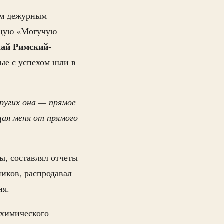
ам дежурным
ущую «Могучую
ай Римский-
ые с успехом шли в
ругих она — прямое
щая меня от прямого
ы, составлял отчеты
ников, распродавал
ия.
 химического