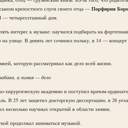
Порфирия Боро
 сыном крепостного слуги своего отца —
И — четырехэтажный дом.
влять интерес к музыке: научился подбирать на фортепиа
о на улице. В девять лет сочинил польку, в 14 — концерт
имией, которую рассматривал как дело всей жизни.
забава, а химия — дело
ко-хирургическую академию и поступил врачом-ординато
ль. В 25 лет защитил докторскую диссертацию, в 26 уех
ил несколько научных открытий в области химии.
кой продолжал заниматься музыкой.