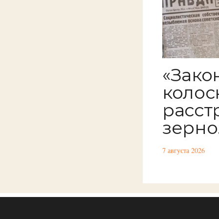
«Закон
колоск
расст
зерно.
7 августа 2026