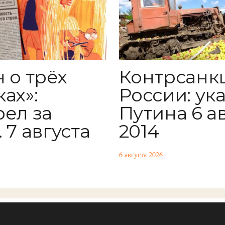
 о трёх
Контрсанк
ах»:
России: ук
рел за
Путина 6 а
 7 августа
2014
6 августа 2026