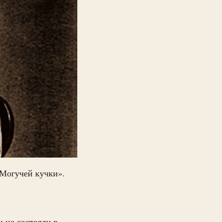
«Могучей кучки».
и не состояли в