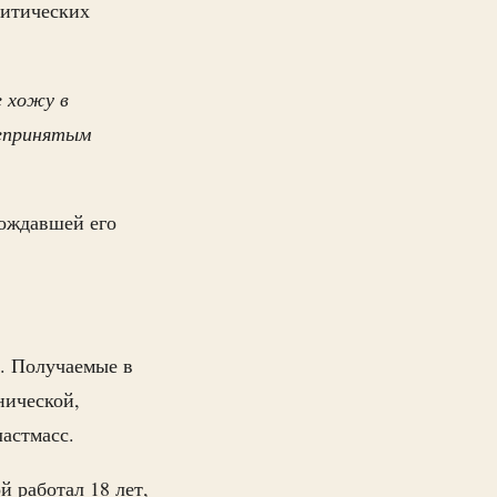
литических
е хожу в
щепринятым
вождавшей его
. Получаемые в
нической,
астмасс.
й работал 18 лет,