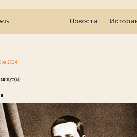
Новости
Истори
есть
бря 2024
минут(ы)
да