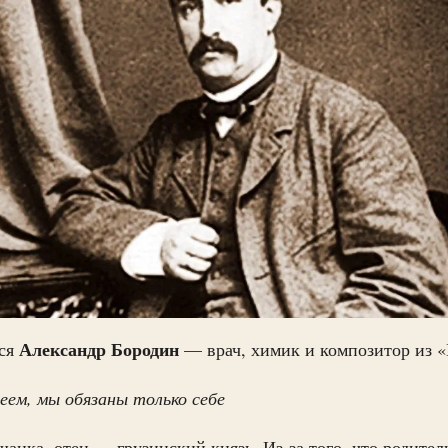
Александр Бородин
лся
— врач, химик и композитор из 
меем, мы обязаны только себе
анка, отец — грузинский князь. Из-за того, что родител