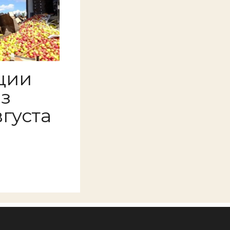
ции
аз
вгуста