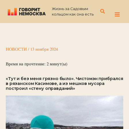
Перейти
Жизнь за Садовым
к
Поиск
кольцом как она есть
содержимому
НОВОСТИ
/
13 ноября 2024
Время на прочтение:
2
минут(ы)
«Тут и без меня грязно было». Чистомэн прибрался
в рязанском Касимове, а из мешков мусора
построил «стену оправданий»