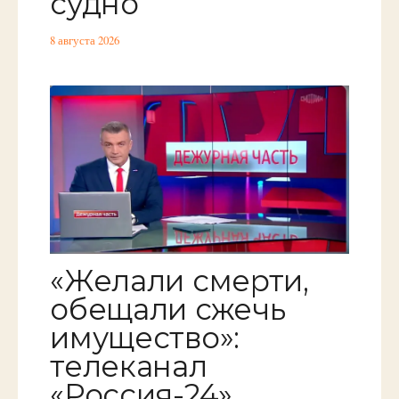
судно
8 августа 2026
«Желали смерти,
обещали сжечь
имущество»:
телеканал
«Россия-24»