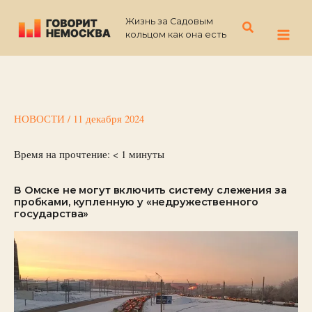
Перейти
Жизнь за Садовым
к
Поиск
кольцом как она есть
содержимому
НОВОСТИ
/
11 декабря 2024
Время на прочтение:
< 1
минуты
В Омске не могут включить систему слежения за
пробками, купленную у «недружественного
государства»