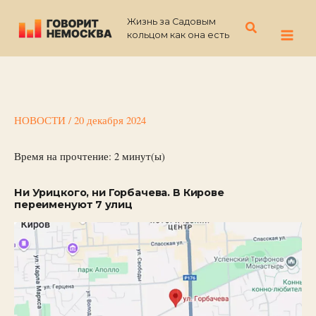
Перейти
Жизнь за Садовым
к
Поиск
кольцом как она есть
содержимому
НОВОСТИ
/
20 декабря 2024
Время на прочтение:
2
минут(ы)
Ни Урицкого, ни Горбачева. В Кирове
переименуют 7 улиц