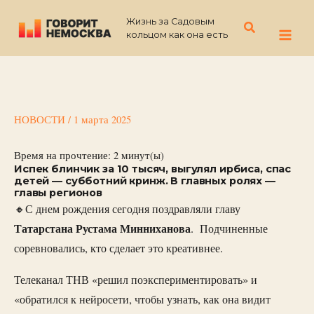
Перейти
Жизнь за Садовым
к
Поиск
кольцом как она есть
содержимому
НОВОСТИ
/
1 марта 2025
Время на прочтение:
2
минут(ы)
Испек блинчик за 10 тысяч, выгулял ирбиса, спас
детей — субботний кринж. В главных ролях —
главы регионов
🔸С днем рождения сегодня поздравляли главу
Татарстана Рустама Минниханова
. Подчиненные
соревновались, кто сделает это креативнее.
Телеканал ТНВ «решил поэкспериментировать» и
«обратился к нейросети, чтобы узнать, как она видит