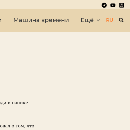
Пои
и
Машина времени
Ещё
RU
юди в панике
вал о том, что