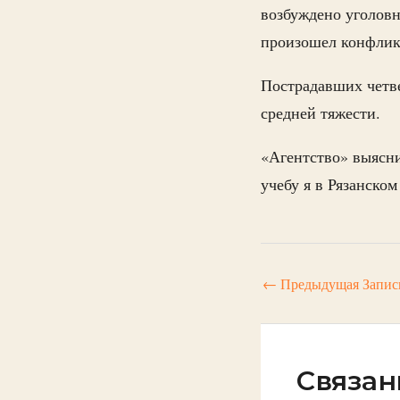
возбуждено уголовн
произошел конфликт 
Пострадавших четве
средней тяжести.
«Агентство» выясни
учебу я в Рязанско
←
Предыдущая Запис
Связан