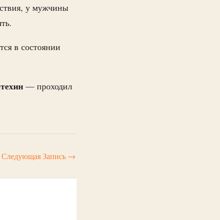
дствия, у мужчины
ть.
тся в состоянии
техин
— проходил
Следующая Запись
→