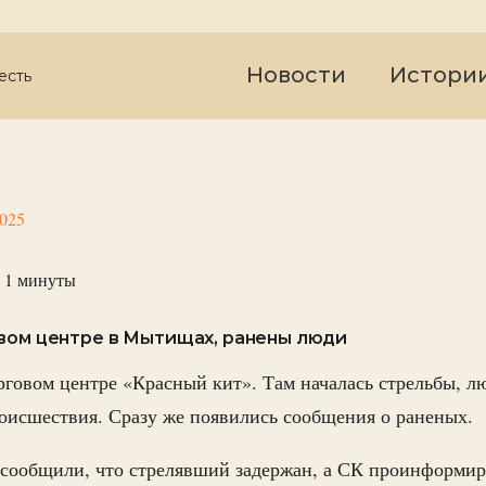
Новости
Истори
есть
2025
 1
минуты
вом центре в Мытищах, ранены люди
говом центре «Красный кит». Там началась стрельбы, л
роисшествия. Сразу же появились сообщения о раненых.
сообщили, что стрелявший задержан, а СК проинформиро