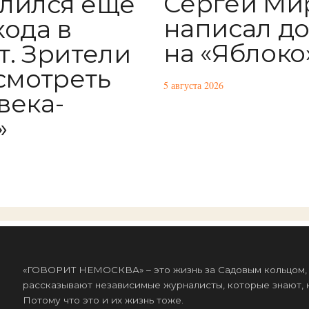
Сергей Ми
лился еще
написал д
хода в
на «Яблоко
т. Зрители
 смотреть
5 августа 2026
века-
»
«ГОВОРИТ НЕМОСКВА» – это жизнь за Садовым кольцом, к
рассказывают независимые журналисты, которые знают, к
Потому что это и их жизнь тоже.