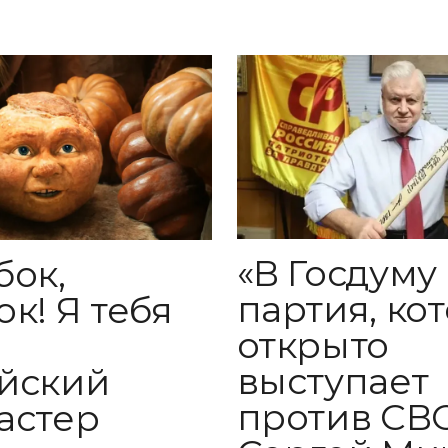
«В Госдуму
бок,
партия, ко
к! Я тебя
открыто
:
выступает
йский
против СВО
астер