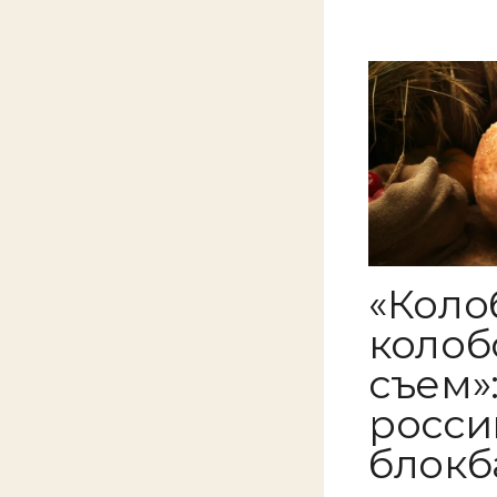
«Коло
колобо
съем»
росси
блокб