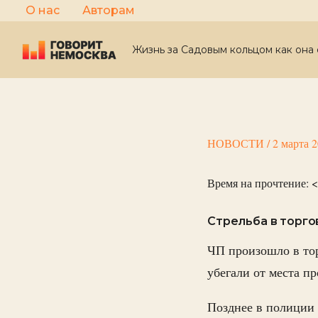
Перейти
О нас
Авторам
к
содержимому
Жизнь за Садовым кольцом как она 
НОВОСТИ
/
2 марта 
Время на прочтение:
<
Стрельба в торго
ЧП произошло в тор
убегали от места п
Позднее в полиции 