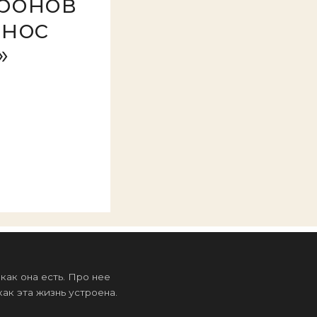
ронов
онос
»
ак она есть. Про нее
ак эта жизнь устроена.