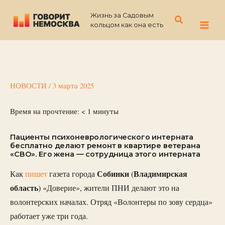
Перейти
Жизнь за Садовым
к
Поиск
кольцом как она есть
содержимому
НОВОСТИ
/
3 марта 2025
Время на прочтение:
< 1
минуты
Пациенты психоневрологического интерната
бесплатно делают ремонт в квартире ветерана
«СВО». Его жена — сотрудница этого интерната
Собинки
Владимирская
Как
пишет
газета города
(
область
) «Доверие», жители ПНИ делают это на
волонтерских началах. Отряд «Волонтеры по зову сердца»
работает уже три года.