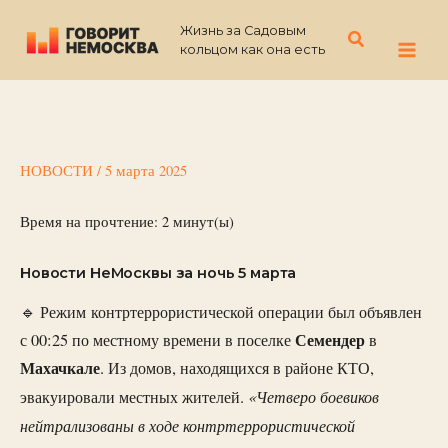
Перейти
Жизнь за Садовым
к
Поиск
кольцом как она есть
содержимому
НОВОСТИ
/
5 марта 2025
Время на прочтение:
2
минут(ы)
Новости НеМосквы за ночь 5 марта
🔹 Режим контртеррористической операции был объявлен
Семендер
с 00:25 по местному времени в поселке
в
Махачкале
. Из домов, находящихся в районе КТО,
«Четверо боевиков
эвакуировали местных жителей.
нейтрализованы в ходе контртеррористической