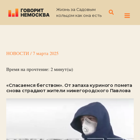
Перейти
Жизнь за Садовым
к
Поиск
кольцом как она есть
содержимому
НОВОСТИ
/
7 марта 2025
Время на прочтение:
2
минут(ы)
«Спасаемся бегством». От запаха куриного помета
снова страдают жители нижегородского Павлова