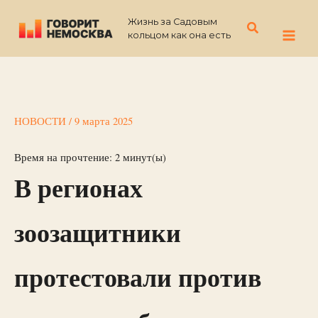
Перейти
Жизнь за Садовым
к
Поиск
кольцом как она есть
содержимому
НОВОСТИ
/
9 марта 2025
Время на прочтение:
2
минут(ы)
В регионах
зоозащитники
протестовали против