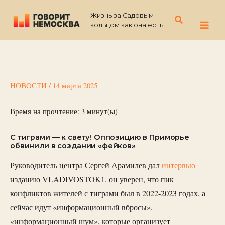
Перейти
Жизнь за Садовым
к
Поиск
кольцом как она есть
содержимому
НОВОСТИ
/
14 марта 2025
Время на прочтение:
3
минут(ы)
С тиграми — к свету! Оппозицию в Приморье
обвинили в создании «фейков»
Руководитель центра Сергей Арамилев дал
интервью
изданию VLADIVOSTOK1. он уверен, что пик
конфликтов жителей с тиграми был в 2022-2023 годах, а
сейчас идут «информационный вбросы»,
«информационный шум», которые организует