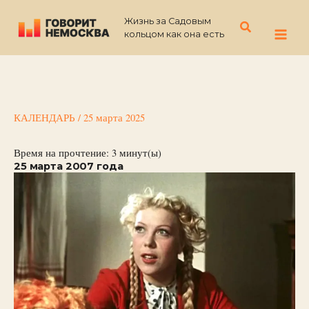
Перейти
Жизнь за Садовым
к
Поиск
кольцом как она есть
содержимому
КАЛЕНДАРЬ
/
25 марта 2025
Время на прочтение:
3
минут(ы)
25 марта 2007 года