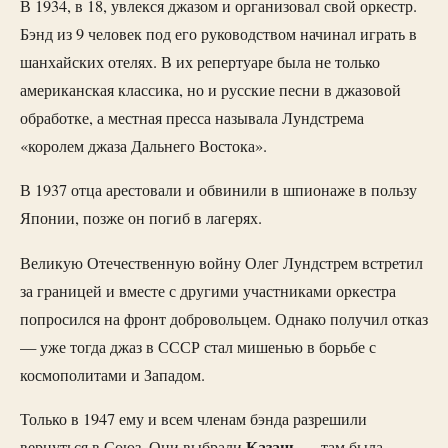
В 1934, в 18, увлекся джазом и организовал свой оркестр.
Бэнд из 9 человек под его руководством начинал играть в
шанхайских отелях. В их репертуаре была не только
американская классика, но и русские песни в джазовой
обработке, а местная пресса называла Лундстрема
«королем джаза Дальнего Востока».
В 1937 отца арестовали и обвинили в шпионаже в пользу
Японии, позже он погиб в лагерях.
Великую Отечественную войну Олег Лундстрем встретил
за границей и вместе с другими участниками оркестра
попросился на фронт добровольцем. Однако получил отказ
— уже тогда джаз в СССР стал мишенью в борьбе с
космополитами и Западом.
Только в 1947 ему и всем членам бэнда разрешили
Казань
вернуться в Союз. Они выбрали
— там была