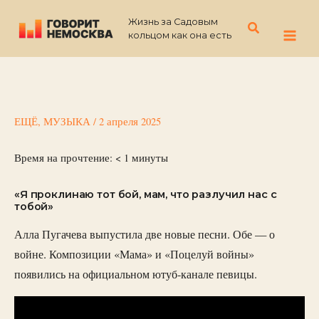
Перейти
Жизнь за Садовым
к
Поиск
кольцом как она есть
содержимому
ЕЩЁ
,
МУЗЫКА
/
2 апреля 2025
Время на прочтение:
< 1
минуты
«Я проклинаю тот бой, мам, что разлучил нас с
тобой»
Алла Пугачева выпустила две новые песни. Обе — о
войне. Композиции «Мама» и «Поцелуй войны»
появились на официальном ютуб-канале певицы.