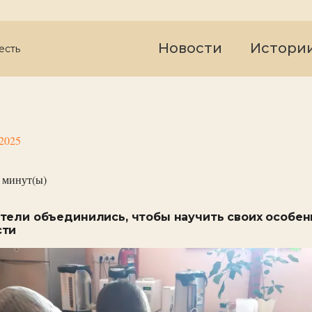
Новости
Истори
есть
 2025
минут(ы)
тели объединились, чтобы научить своих особе
сти