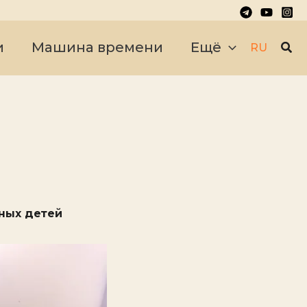
Пои
и
Машина времени
Ещё
RU
нных детей