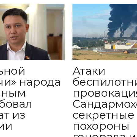
ьной
Атаки
чи» народа
беспилотн
иным
провокаци
бовал
Сандармох
ат из
секретные
ии
похороны
генерала и