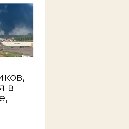
иков,
я в
е,