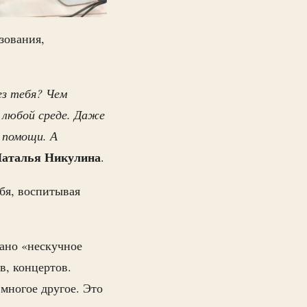
зования,
ез тебя? Чем
 любой среде. Даже
 помощи. А
аталья Никулина
.
бя, воспитывая
вано «нескучное
в, концертов.
 многое другое. Это