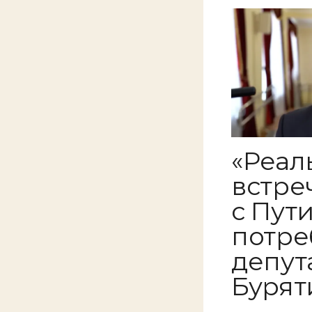
«Реал
встре
с Пут
потре
депут
Бурят