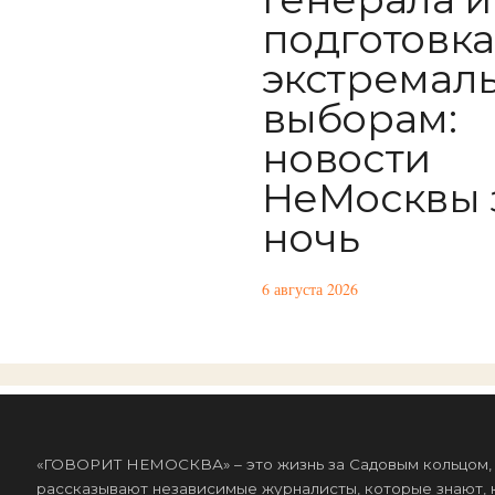
подготовка
экстремал
выборам:
новости
НеМосквы 
ночь
6 августа 2026
«ГОВОРИТ НЕМОСКВА» – это жизнь за Садовым кольцом, к
рассказывают независимые журналисты, которые знают, к