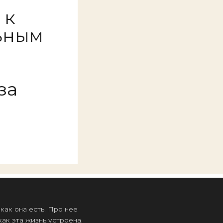
 к
ьным
за
ак она есть. Про нее
ак эта жизнь устроена.