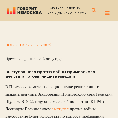
Перейти
Жизнь за Садовым
к
Поиск
кольцом как она есть
содержимому
НОВОСТИ
/
9 апреля 2025
Время на прочтение:
2
минут(ы)
Выступавшего против войны приморского
депутата готовы лишить мандата
В Приморье комитет по соцполитике решил лишить
мандата депутата Заксобрания Приморского края Геннадия
Шульгу. В 2022 году он с коллегой по партии (КПРФ)
Леонидом Васильевичем
выступал
против войны.
Заксобрание будет голосовать по вопросу пребывания