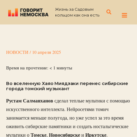
Перейти
Жизнь за Садовым
к
Поиск
кольцом как она есть
содержимому
НОВОСТИ
/
10 апреля 2025
Время на прочтение:
< 1
минуты
Во вселенную Хаяо Миядзаки перенес сибирские
города томский музыкант
Рустам Салманханов
сделал теплые мультики с помощью
искусственного интеллекта. Нейросетями томич
занимается меньше полугода, но уже успел за это время
оживить сибирские памятники и создать ностальгические
Томске
Новосибирске
Иркутске
мультики о
,
и
.