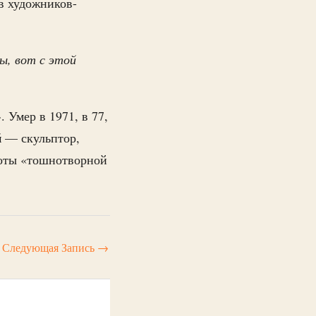
в художников-
ы, вот с этой
 Умер в 1971, в 77,
й
— скульптор,
аботы «тошнотворной
Следующая Запись
→