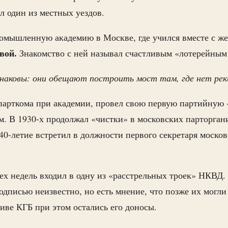
л один из местных уездов.
ромышленную академию в Москве, где учился вместе с ж
вой.
Знакомство с ней называл счастливым «лотерейным
инаковы: они обещают построить мост там, где нет рек
парткома при академии, провел свою первую партийную 
. В 1930-х продолжал «чистки» в московских парторгани
40-летие встретил в должности первого секретаря москов
рех недель входил в одну из «расстрельных троек» НКВД.
одписью неизвестно, но есть мнение, что позже их могли
иве КГБ при этом остались его доносы.