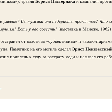
Бориса Пастернака
узником»), травля
и кампания проти
не умеете? Вы мужики или педерасты проклятые? Что м
ммунизм? Есть у вас совесть?
(выставка в Манеже, 1962)
 отстранен от власти за «субъективизм» и «волюнтаризм».
Эрнст Неизвестны
тупа. Памятник на его могиле сделал
озил привлечь к суду за растрату меди и называл его р
ь