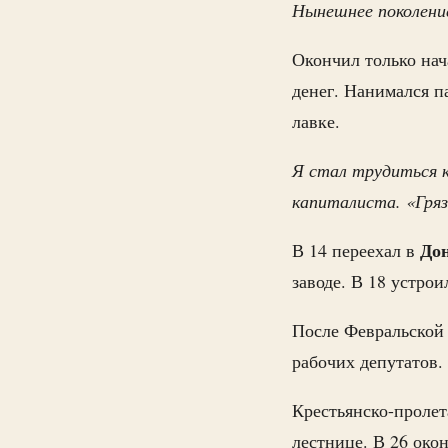
Нынешнее поколени
Окончил только нач
денег. Нанимался п
лавке.
Я стал трудиться к
капиталиста. «Гря
Дон
В 14 переехал в
заводе. В 18 устро
После Февральской
рабочих депутатов.
Крестьянско-пролет
лестнице. В 26 око