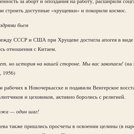
енность за аборт и опоздания на работу, расширили соц
ли строить доступные «хрущевки» и покорили космос.
здрями бьем
между СССР и США при Хрущеве достигла апогея в виде
сь отношения с Китаем.
ет, но история на нашей стороне. Мы вас закопаем!
(на 
 1956)
и рабочих в Новочеркасске и подавили Венгерское восст
алютчиков и цеховиков, активно боролись с религией.
ожа — один шаг!
ва также пришлись просчеты в освоении целины (в наро