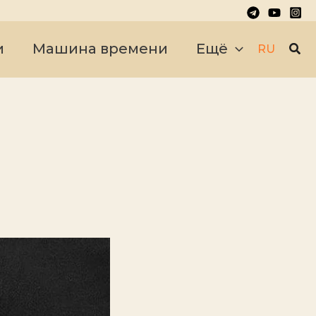
Пои
и
Машина времени
Ещё
RU