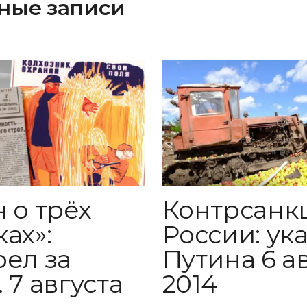
ные записи
 о трёх
Контрсанк
ах»:
России: ук
рел за
Путина 6 а
 7 августа
2014