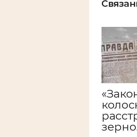
Связан
«Закон
колоск
расст
зерно.