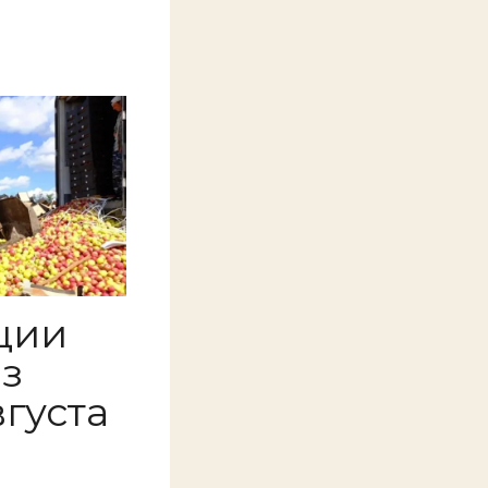
ции
аз
вгуста