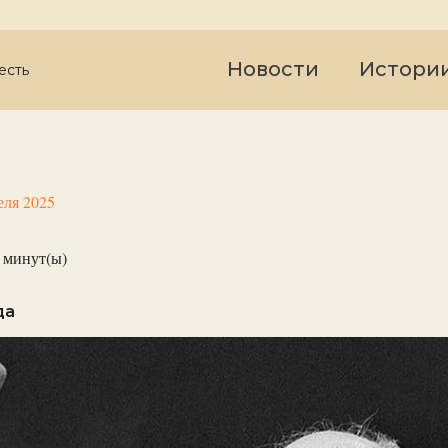
Новости
Истори
есть
еля 2025
минут(ы)
да