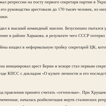
жал репрессии на посту первого секретаря партии в Укр
 его руководства арестовали до 170 тысяч человек, из н
ушки.
одил в высший командный эшелон. Безуспешно пытался 
ение в районе Харькова, в результате чего СССР потерял
ойны входил в неформальную тройку секретарей ЦК, кот
на инициировал арест Берии и вскоре стал первым секре
зде КПСС с докладом «О культе личности и его последст
од правления принято считать «оттепелью». При Хрущев
люченные, началась реабилитация жертв сталинских реп