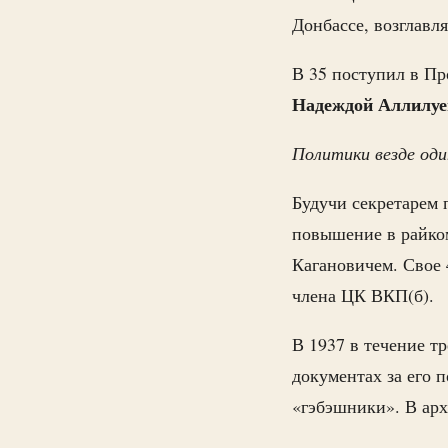
Донбассе, возглавля
В 35 поступил в П
Надеждой Аллилуе
Политики везде од
Будучи секретарем 
повышение в райком
Кагановичем. Свое 
члена ЦК ВКП(б).
В 1937 в течение т
документах за его п
«гэбэшники». В арх