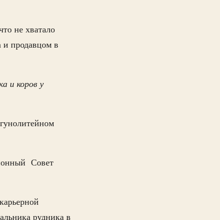
то не хватало
 и продавцом в
а и коров у
угунолитейном
айонный Совет
 карьерной
альника рудника в