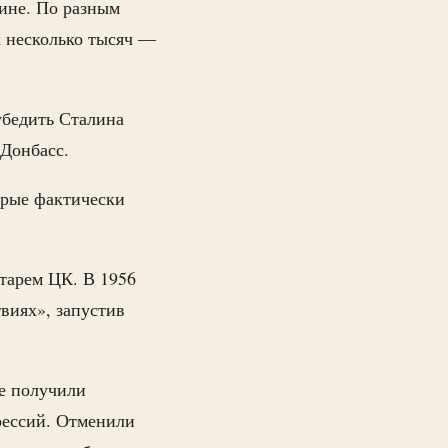
аине. По разным
их несколько тысяч —
убедить Сталина
 Донбасс.
орые фактически
тарем ЦК. В 1956
виях», запустив
е получили
рессий. Отменили