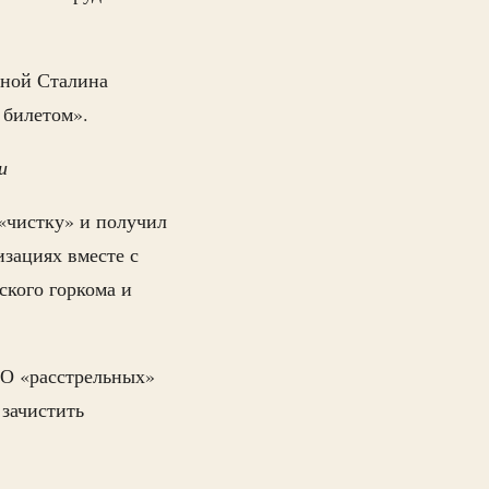
еной Сталина
 билетом».
и
«чистку» и получил
зациях вместе с
ского горкома и
 О «расстрельных»
 зачистить