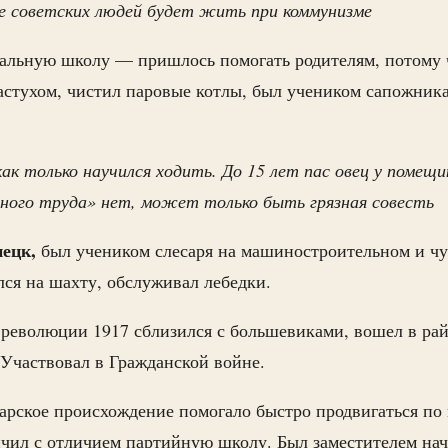
е советских людей будет жить при коммунизме
альную школу — пришлось помогать родителям, потому ч
астухом, чистил паровые котлы, был учеником сапожника
ак только научился ходить. До 15 лет пас овец у помещик
зного труда» нет, может только быть грязная совесть
ецк,
был учеником слесаря на машиностроительном и ч
ился на шахту, обслуживал лебедки.
 революции 1917 сблизился с большевиками, вошел в р
 Участвовал в Гражданской войне.
арское происхождение помогало быстро продвигаться по
нчил с отличием партийную школу. Был заместителем нач