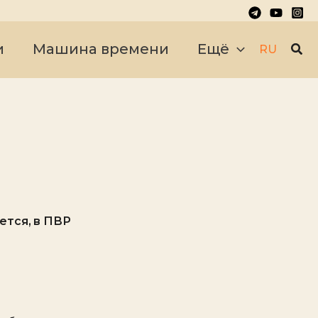
Пои
и
Машина времени
Ещё
RU
ется, в ПВР