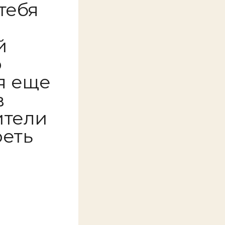
 тебя
й
р
я еще
в
ители
реть