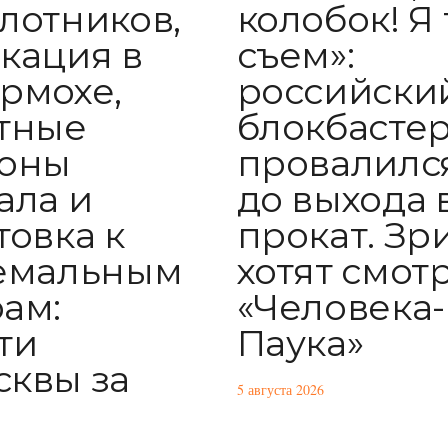
колобок! Я
лотников,
съем»:
кация в
российски
рмохе,
блокбасте
тные
провалилс
роны
до выхода 
ала и
прокат. Зр
товка к
хотят смот
емальным
«Человека-
ам:
Паука»
ти
квы за
5 августа 2026