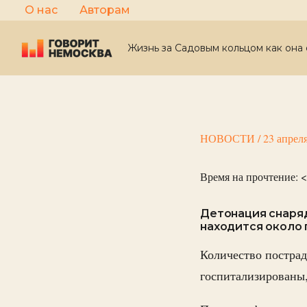
Перейти
О нас
Авторам
к
содержимому
Жизнь за Садовым кольцом как она 
НОВОСТИ
/
23 апрел
Время на прочтение:
<
Детонация снаря
находится около
Количество пострад
госпитализированы