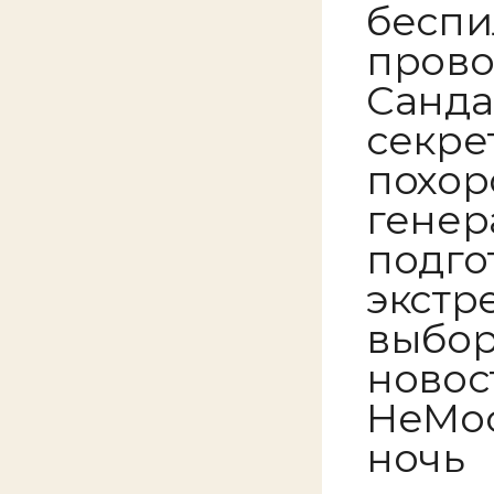
беспи
прово
Санда
секре
похо
генер
подго
экстр
выбор
новос
НеМос
ночь