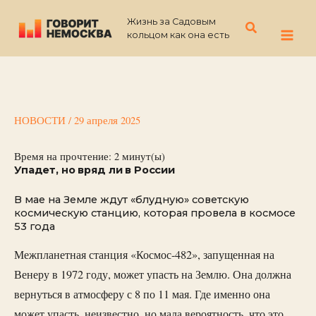
Перейти
Жизнь за Садовым
к
Поиск
кольцом как она есть
содержимому
НОВОСТИ
/
29 апреля 2025
Время на прочтение:
2
минут(ы)
Упадет, но вряд ли в России
В мае на Земле ждут «блудную» советскую
космическую станцию, которая провела в космосе
53 года
Межпланетная станция «Космос-482», запущенная на
Венеру в 1972 году, может упасть на Землю. Она должна
вернуться в атмосферу с 8 по 11 мая. Где именно она
может упасть, неизвестно, но мала вероятность, что это