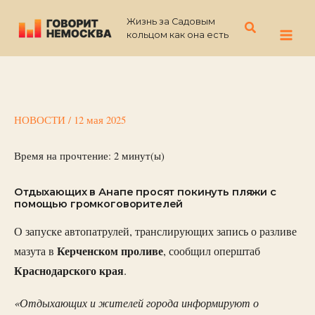
Перейти
Жизнь за Садовым
к
Поиск
кольцом как она есть
содержимому
НОВОСТИ
/
12 мая 2025
Время на прочтение:
2
минут(ы)
Отдыхающих в Анапе просят покинуть пляжи с
помощью громкоговорителей
О запуске автопатрулей, транслирующих запись о разливе
Керченском проливе
мазута в
, сообщил оперштаб
Краснодарского края
.
«Отдыхающих и жителей города информируют о