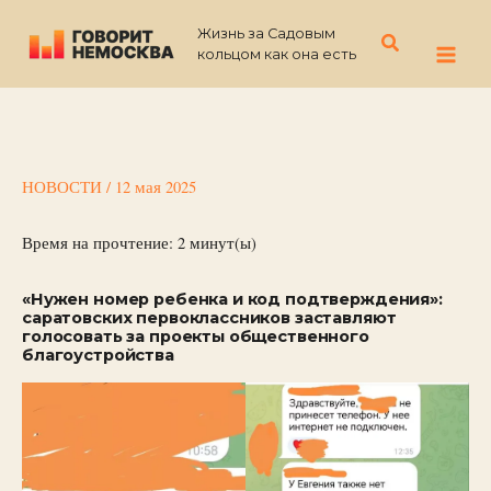
Перейти
Жизнь за Садовым
к
Поиск
кольцом как она есть
содержимому
НОВОСТИ
/
12 мая 2025
Время на прочтение:
2
минут(ы)
«Нужен номер ребенка и код подтверждения»:
саратовских первоклассников заставляют
голосовать за проекты общественного
благоустройства