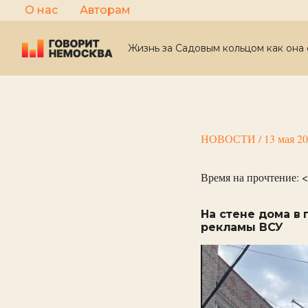
Перейти
О нас
Авторам
к
содержимому
Жизнь за Садовым кольцом как она 
НОВОСТИ
/
13 мая 2
Время на прочтение:
<
На стене дома в
рекламы ВСУ