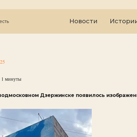
Новости
Истори
есть
025
 1
минуты
 подмосковном Дзержинске появилось изображен