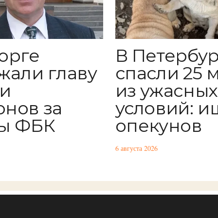
орге
В Петербур
жали главу
спасли 25 
и
из ужасных
нов за
условий: и
ы ФБК
опекунов
6 августа 2026