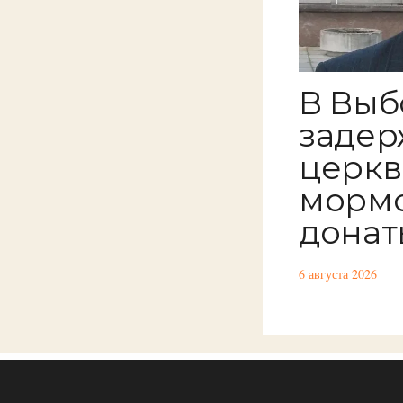
В Выб
задер
церкв
мормо
донат
6 августа 2026