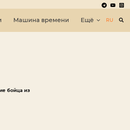
Пои
и
Машина времени
Ещё
RU
ие бойца из