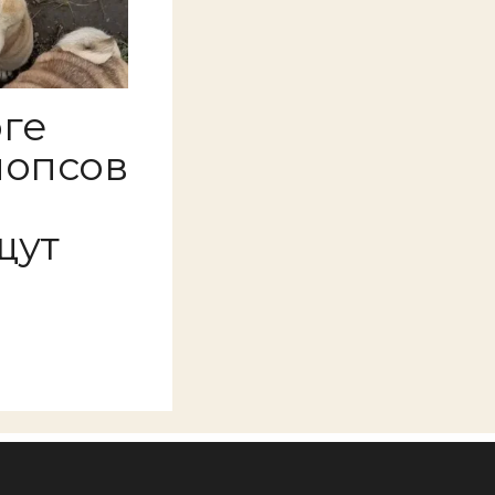
ге
мопсов
щут