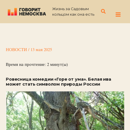
Перейти
Жизнь за Садовым
к
Поиск
кольцом как она есть
содержимому
НОВОСТИ
/
13 мая 2025
Время на прочтение:
2
минут(ы)
Ровесница комедии «Горе от ума». Белая ива
может стать символом природы России