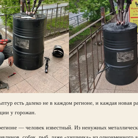
ьптур есть далеко не в каждом регионе, и каждая новая 
оции у горожан.
регионе — человек известный. Из ненужных металлическ
авлинов, собак, рыб, даже «хищника» из одноименного 