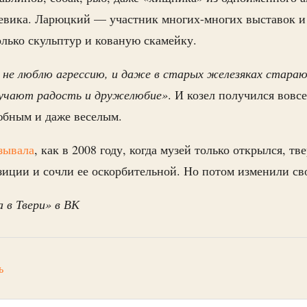
евика. Ларюцкий — участник многих-многих выставок и
олько скульптур и кованую скамейку.
 не люблю агрессию, и даже в старых железяках стара
лучают радость и дружелюбие»
. И козел получился вовс
юбным и даже веселым.
зывала
, как в 2008 году, когда музей только открылся, т
зиции и сочли ее оскорбительной. Но потом изменили св
 в Твери» в ВК
ь