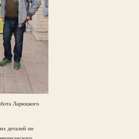
работа Ларюцкого
их деталей он
американского