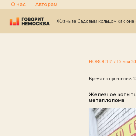
Перейти
О нас
Авторам
к
содержимому
Жизнь за Садовым кольцом как она 
НОВОСТИ
/
15 мая 2
Время на прочтение:
2
Железное копытце
металлолома