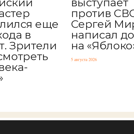
выступает
йский
против СВО
астер
Сергей Ми
лился еще
написал д
хода в
на «Яблоко
т. Зрители
 смотреть
5 августа 2026
века-
»