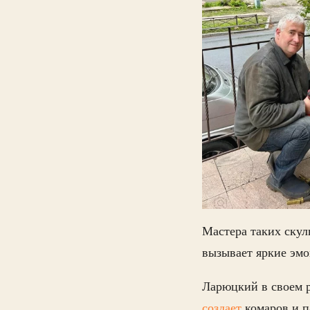
Мастера таких скул
вызывает яркие эм
Ларюцкий в своем 
создает
комаров и п