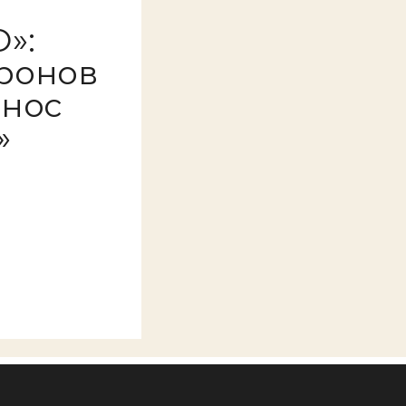
»:
ронов
онос
»