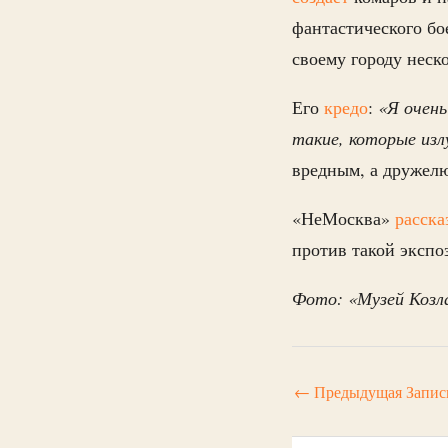
фантастического бо
своему городу неск
Его
кредо
:
«Я очень
такие, которые из
вредным, а дружел
«НеМосква»
расска
против такой экспо
Фото: «Музей Козла
←
Предыдущая Запис