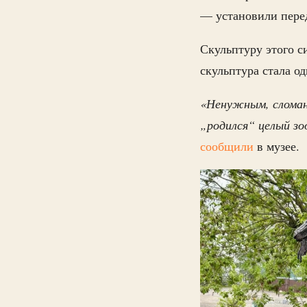
— установили перед
Скульптуру этого с
скульптура стала о
«Ненужным, сломан
„родился“ целый зо
сообщили
в музее.