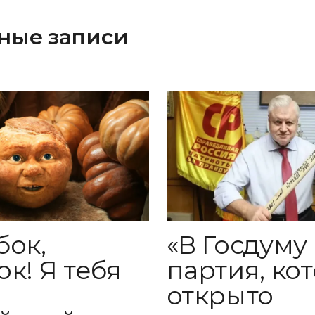
ные записи
«В Госдуму
бок,
партия, ко
к! Я тебя
открыто
: