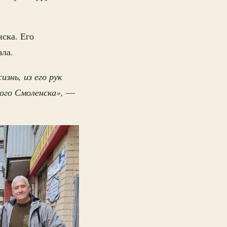
ска. Его
зла.
нь, из его рук
ного Смоленска»,
—