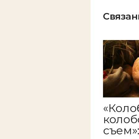
Связан
«Коло
колобо
съем»