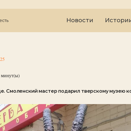
Новости
Истори
есть
025
минут(ы)
. Смоленский мастер подарил тверскому музею ко