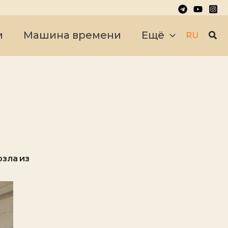
Пои
и
Машина времени
Ещё
RU
зла из