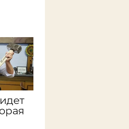
 идет
торая