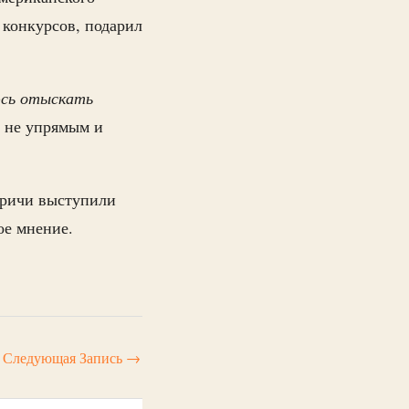
 конкурсов, подарил
юсь отыскать
е не упрямым и
веричи выступили
ое мнение.
Следующая Запись
→