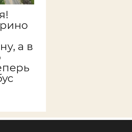
я!
урино
у, а в
ю
еперь
бус