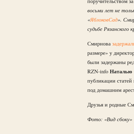
поручительством за
восьми лет не тольк
«
ЯблоковСад
». Сми
судьбе Рязанского к
Смирнова
задержал
размере» у директо
были задержаны ре
Наталью 
RZN-info
публикации статей 
под домашним арес
Друзья и родные См
Фото: «Вид сбоку»