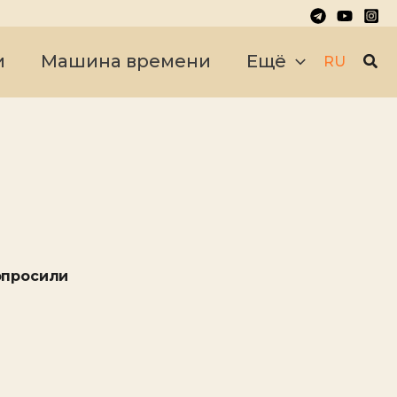
Пои
и
Машина времени
Ещё
RU
опросили