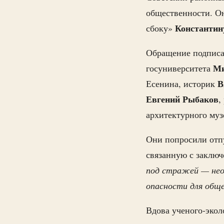
общественности. Он
Константин
сбоку»
Обращение подписа
Ми
госуниверситета
В
Есенина, историк
Евгений Рыбаков
,
архитектурного му
Они попросили отпу
связанную с заклю
под стражей — неоп
опасности для общ
Вдова ученого-экол