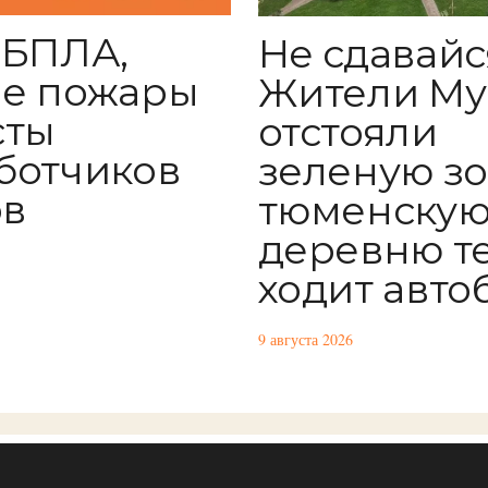
 БПЛА,
Не сдавайс
е пожары
Жители М
сты
отстояли
ботчиков
зеленую зон
ов
тюменску
деревню т
ходит авто
9 августа 2026