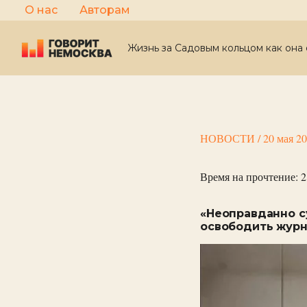
Перейти
О нас
Авторам
к
содержимому
Жизнь за Садовым кольцом как она 
НОВОСТИ
/
20 мая 2
Время на прочтение:
2
«Неоправданно с
освободить журн