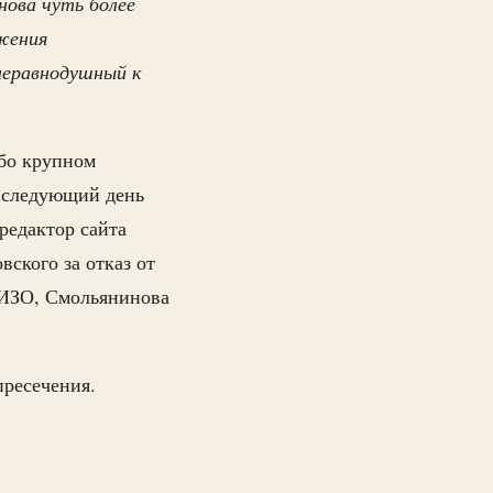
нова чуть более
ижения
 неравнодушный к
обо крупном
 следующий день
редактор сайта
вского за отказ от
ИЗО, Смольянинова
пресечения.