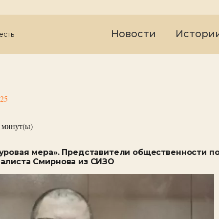
Новости
Истори
есть
025
минут(ы)
уровая мера». Представители общественности п
алиста Смирнова из СИЗО