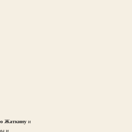
ю Жаткину
и
ры и