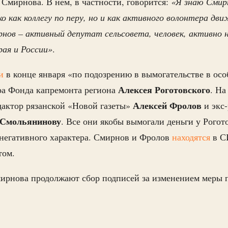
 Смирнова. В нем, в частности, говорится:
«Я знаю Смир
о как коллегу по перу, но и как активного волонтера дв
рнов – активный депутат сельсовета, человек, активно
рая и России»
.
и
в конце января «по подозрению в вымогательстве в ос
Алексея Роготовского
ра Фонда капремонта региона
. На
Алексей Фролов
дактор рязанской «Новой газеты»
и экс-
Смольянинову
. Все они якобы вымогали деньги у Рогото
негативного характера. Смирнов и Фролов
находятся
в С
том.
ирнова продолжают сбор подписей за изменением меры 