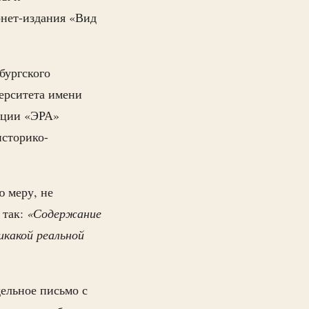
рнет-издания «Вид
бургского
верситета имени
ации «ЭРА»
историко-
 меру, не
 так:
«Содержание
икакой реальной
ельное письмо с