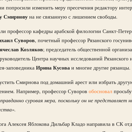
и попросили изменить меру пресечения редактору инте
у Смирнову
на не связанную с лишением свободы.
ли профессор кафедры арабской филологии Санкт-Петер
хаил Суворов
, почетный профессор Рязанского госуни
ячеслав Козляков
; председатель общественной организ
 руководитель Центра научных исследований Рязанского 
Ирина Кусова
зея-заповедника
и многие другие рязанцы.
стить Смирнова под домашний арест или избрать другую
чением. Например, профессор Суворов
обосновал
просьбу
равданно суровая мера, поскольку он не представляет н
ества».
ога Алексея Яблокова Дильбар Кладо направила в СК отд