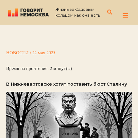
Перейти
Жизнь за Садовым
к
Поиск
кольцом как она есть
содержимому
НОВОСТИ
/
22 мая 2025
Время на прочтение:
2
минут(ы)
В Нижневартовске хотят поставить бюст Сталину