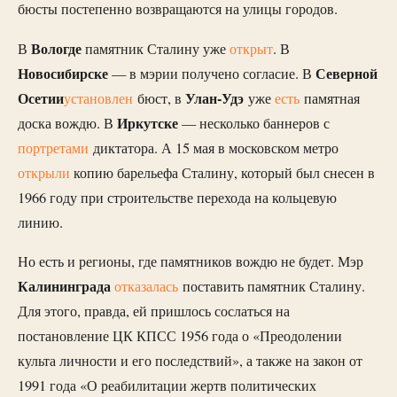
бюсты постепенно возвращаются на улицы городов.
Вологде
В
памятник Сталину уже
открыт
. В
Новосибирске
Северной
— в мэрии получено согласие. В
Осетии
Улан-Удэ
установлен
бюст, в
уже
есть
памятная
Иркутске
доска вождю. В
— несколько баннеров с
портретами
диктатора. А 15 мая в московском метро
открыли
копию барельефа Сталину, который был снесен в
1966 году при строительстве перехода на кольцевую
линию.
Но есть и регионы, где памятников вождю не будет. Мэр
Калининграда
отказалась
поставить памятник Сталину.
Для этого, правда, ей пришлось сослаться на
постановление ЦК КПСС 1956 года о «Преодолении
культа личности и его последствий», а также на закон от
1991 года «О реабилитации жертв политических