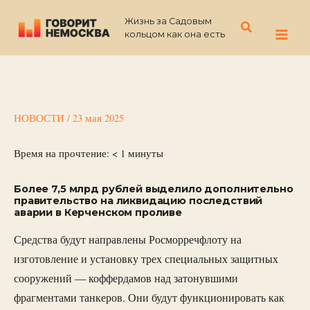
Перейти
Жизнь за Садовым
к
Поиск
кольцом как она есть
содержимому
НОВОСТИ
/
23 мая 2025
Время на прочтение:
< 1
минуты
Более 7,5 млрд рублей выделило дополнительно
правительство на ликвидацию последствий
аварии в Керченском проливе
Средства будут направлены Росморречфлоту на
изготовление и установку трех специальных защитных
сооружений — коффердамов над затонувшими
фрагментами танкеров. Они будут функционировать как