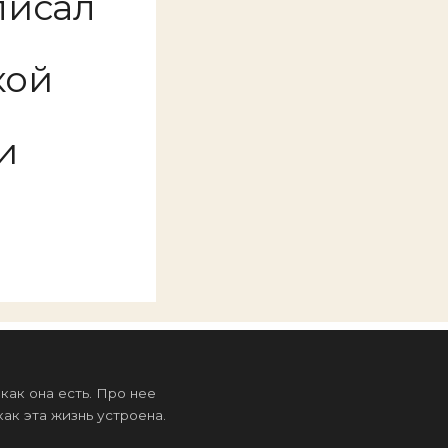
писал
кой
и
ак она есть. Про нее
ак эта жизнь устроена.