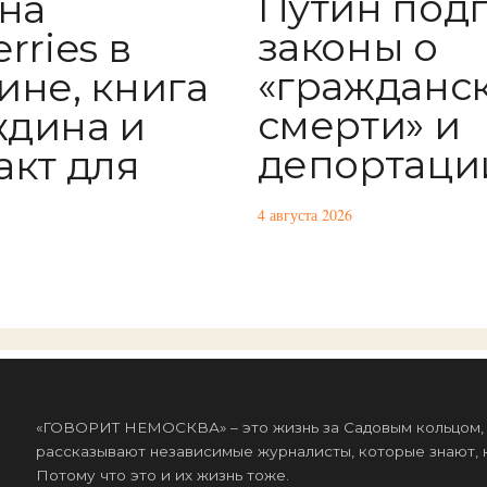
Путин под
 на
законы о
rries в
«гражданс
ине, книга
смерти» и
дина и
депортаци
акт для
4 августа 2026
«ГОВОРИТ НЕМОСКВА» – это жизнь за Садовым кольцом, к
рассказывают независимые журналисты, которые знают, к
Потому что это и их жизнь тоже.