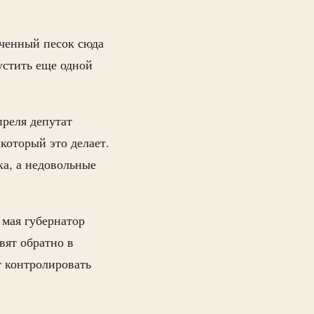
зученный песок сюда
устить еще одной
преля депутат
который это делает.
ка, а недовольные
 мая губернатор
вят обратно в
т контролировать