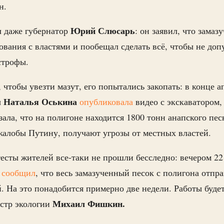
н.
Юрий Слюсарь
л даже губернатор
: он заявил, что зама
сования с властями и пообещал сделать всё, чтобы не доп
строфы.
 чтобы увезти мазут, его попытались закопать: в конце а
Наталья Оськина
ы
опубликовала
видео с экскаватором, 
зала, что на полигоне находится 1800 тонн анапского пес
алобы Путину, получают угрозы от местных властей.
тесты жителей все-таки не прошли бесследно: вечером 22
и
сообщил
, что весь замазученный песок с полигона отпра
. На это понадобится примерно две недели. Работы буде
Михаил Фишкин.
стр экологии