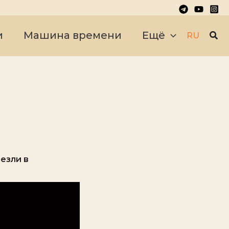
Пои
и
Машина времени
Ещё
RU
езли в