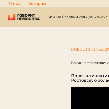
Перейти
О нас
Авторам
к
содержимому
Жизнь за Садовым кольцом как она 
НОВОСТИ
/
23 мая 2
Время на прочтение:
<
Полежал и хватит
Ростовскую облас