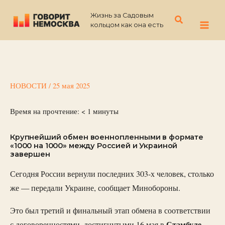
Перейти
Жизнь за Садовым
к
Поиск
кольцом как она есть
содержимому
НОВОСТИ
/
25 мая 2025
Время на прочтение:
< 1
минуты
Крупнейший обмен военнопленными в формате
«1000 на 1000» между Россией и Украиной
завершен
Сегодня России вернули последних 303-х человек, столько
же — передали Украине, сообщает Минобороны.
Это был третий и финальный этап обмена в соответствии
Стамбуле.
с договоренностями, достигнутыми 16 мая в