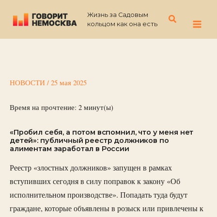
Перейти
Жизнь за Садовым
к
Поиск
кольцом как она есть
содержимому
НОВОСТИ
/
25 мая 2025
Время на прочтение:
2
минут(ы)
«Пробил себя, а потом вспомнил, что у меня нет
детей»: публичный реестр должников по
алиментам заработал в России
Реестр «злостных должников» запущен в рамках
вступивших сегодня в силу поправок к закону «Об
исполнительном производстве». Попадать туда будут
граждане, которые объявлены в розыск или привлечены к