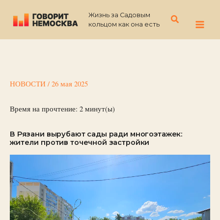
Перейти
Жизнь за Садовым
к
Поиск
кольцом как она есть
содержимому
НОВОСТИ
/
26 мая 2025
Время на прочтение:
2
минут(ы)
В Рязани вырубают сады ради многоэтажек:
жители против точечной застройки