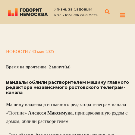
Перейти
Жизнь за Садовым
к
Поиск
кольцом как она есть
содержимому
НОВОСТИ
/
30 мая 2025
Время на прочтение:
2
минут(ы)
Вандалы облили растворителем машину главного
редактора независимого ростовского телеграм-
канала
Машину владельца и главного редактора телеграм-канала
Алексея Максимука
«Тютина»
, припаркованную рядом с
домом, облили растворителем.
«Это сделали два человека с закрытыми лицами (на