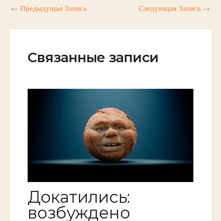
←
Предыдущая Запись
Следующая Запись
→
Связанные записи
Докатились:
возбуждено