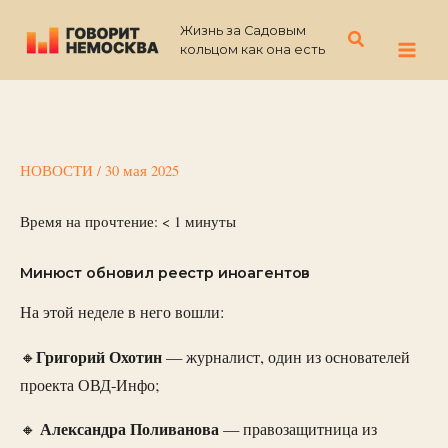
Перейти
Жизнь за Садовым
к
Поиск
кольцом как она есть
содержимому
НОВОСТИ
/
30 мая 2025
Время на прочтение:
< 1
минуты
Минюст обновил реестр иноагентов
На этой неделе в него вошли:
Григорий Охотин
🔸
— журналист, один из основателей
проекта ОВД-Инфо;
Александра Поливанова
🔸
— правозащитница из