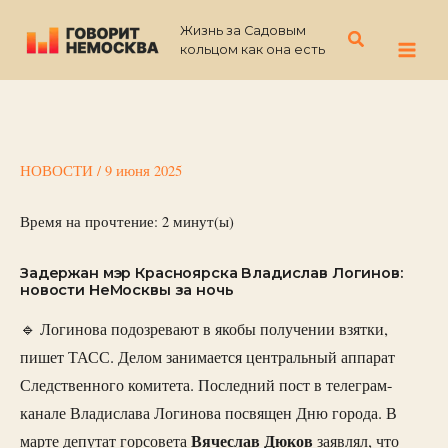
Перейти
Жизнь за Садовым
к
Поиск
кольцом как она есть
содержимому
НОВОСТИ
/
9 июня 2025
Время на прочтение:
2
минут(ы)
Задержан мэр Красноярска Владислав Логинов:
новости НеМосквы за ночь
🔹 Логинова подозревают в якобы получении взятки,
пишет ТАСС. Делом занимается центральный аппарат
Следственного комитета. Последний пост в телеграм-
канале Владислава Логинова посвящен Дню города. В
Вячеслав
Дюков
марте депутат горсовета
заявлял, что