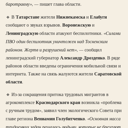
баротравму», —
пишет глава области.
Татарстане
Нижнекамска
Елабуги
🔹 В
жители
и
Воронежскую
сообщают о звуках взрывов.
и
Ленинградскую
«Силами
области атакуют беспилотники.
ПВО один беспилотник уничтожен над Тосненским
районом. Жертв и разрушений нет», —
сообщил
Александр
Дрозденко
ленинградский губернатор
. В ряде
районов области введены ограничения мобильной связи и
Саратовской
интернета. Также на связь жалуются жители
области
.
🔹 Из-за сокращения притока трудовых мигрантов в
Краснодарского
края
агрокомплексе
возникла «проблема
с ручным трудом», заявил член экологического Совета при
Вениамин
Голубитченко
«Основная масса
главе региона
.
трудоемких задач решалась людьми, которые не брезгуют