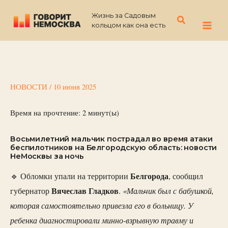
Перейти
Жизнь за Садовым
к
Поиск
кольцом как она есть
содержимому
НОВОСТИ
/
10 июня 2025
Время на прочтение:
2
минут(ы)
Восьмилетний мальчик пострадал во время атаки
беспилотников на Белгородскую область: новости
НеМосквы за ночь
Белгорода
🔹 Обломки упали на территории
, сообщил
Вячеслав Гладков
«Мальчик был с бабушкой,
губернатор
.
которая самостоятельно привезла его в больницу. У
ребенка диагностировали минно-взрывную травму и