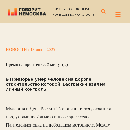
Перейти
Жизнь за Садовым
к
Поиск
кольцом как она есть
содержимому
НОВОСТИ
/
13 июня 2025
Время на прочтение:
2
минут(ы)
В Приморье, умер человек на дороге,
строительство которой Бастрыкин взял на
личный контроль
Мужчина в День России 12 июня пытался доехать за
продуктами из Ильмовки в соседнее село
Пантелеймоновка на небольшом мотоцикле. Между